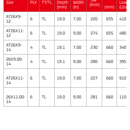
Size
PLY
TT/TL
Depth
Width
Load
(mm)
(mm)
(in)
(mm)
(Lbs)
AT26X9-
6
TL
19.0
7.00
220
655
410
12
AT26X11-
6
TL
19.0
9.00
274
655
480
12
AT26X9-
4
TL
19.1
7.00
230
660
340
14
26X9.00-
4
TL
19.1
9.00
280
660
395
14
AT26X11-
6
TL
19.0
7.00
227
660
910
14
26X11.00-
6
TL
19.0
9.00
281
660
1100
14