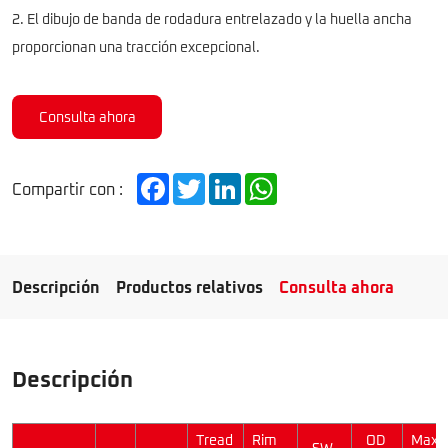
2. El dibujo de banda de rodadura entrelazado y la huella ancha
proporcionan una tracción excepcional.
Consulta ahora
Facebook
Twitter
LinkedIn
WhatsApp
Compartir con :
Descripción
Productos relativos
Consulta ahora
Descripción
Tread
Rim
OD
Max
SW