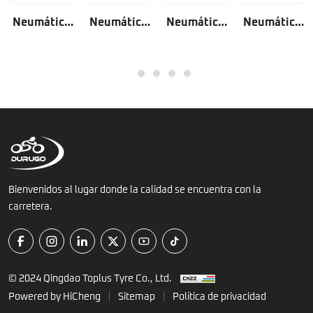
Neumático
Neumático
Neumático
Neumático
para
para ATV
para
para
cuatriciclo
HD350
cuatriciclo
cuatriciclo
1
2
3
4
5
HD332
HD361
HD3018
Bienvenidos al lugar donde la calidad se encuentra con la
carretera.
© 2024 Qingdao Toplus Tyre Co., Ltd.
Powered by HiCheng
Sitemap
Política de privacidad