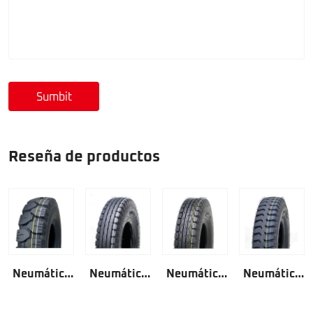
Sumbit
Reseña de productos
Neumático
Neumático
Neumático
Neumático
de triciclo
Triciclo
de tres
de triciclo
4.00-8
4.00-8 ALTA
ruedas 4.00-
4.00-8 RIB