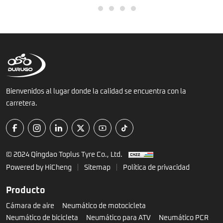
1
2
3
4
5
HEAVY
RESISTENCIA
8 ALTA
DUTY
RESISTENCIA
DURUGO
Bienvenidos al lugar donde la calidad se encuentra con la
carretera.
© 2024 Qingdao Toplus Tyre Co., Ltd.
Powered by HiCheng
Sitemap
Política de privacidad
Producto
Cámara de aire
Neumático de motocicleta
Neumático de bicicleta
Neumático para ATV
Neumático PCR