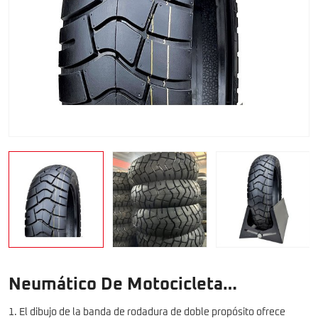
Neumático De Motocicleta
Neumático De Scooter GD260
1. El dibujo de la banda de rodadura de doble propósito ofrece