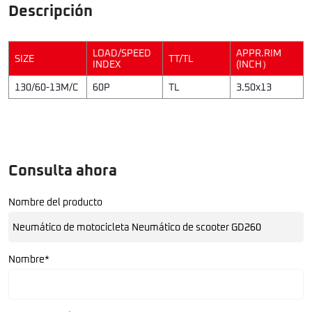
Descripción
LOAD/SPEED
APPR.RIM
SIZE
TT/TL
INDEX
(INCH）
130/60-13M/C
60P
TL
3.50x13
Consulta ahora
Nombre del producto
Nombre*