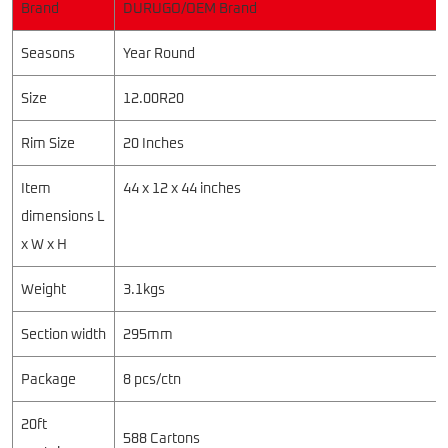
Brand
DURUGO/OEM Brand
Seasons
Year Round
Size
12.00R20
Rim Size
20 Inches
Item
44 x 12 x 44 inches
dimensions L
x W x H
Weight
3.1kgs
Section width
295mm
Package
8 pcs/ctn
20ft
588 Cartons